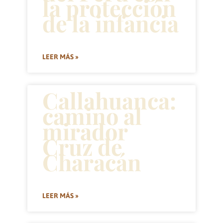
la protección
de la infancia
LEER MÁS »
Callahuanca:
camino al
mirador
Cruz de
Characán
LEER MÁS »