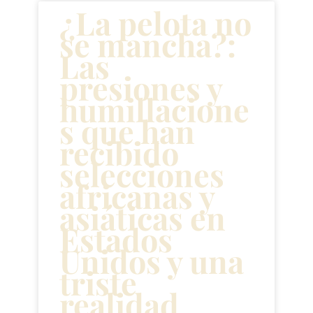
¿La pelota no
se mancha?:
Las
presiones y
humillacione
s que han
recibido
selecciones
africanas y
asiáticas en
Estados
Unidos y una
triste
realidad