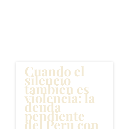
Artículos
recientes
Cuando el
silencio
también es
violencia: la
deuda
pendiente
del Perú con