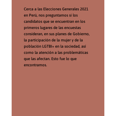
Cerca a las Elecciones Generales 2021
en Perú, n
os preguntamos si los
candidatos que se encuentran en los
primeros lugares de las encuestas
consideran, en sus planes de Gobierno,
la participación de la mujer y de la
población LGTBI+ en la sociedad, así
como la atención a las problemáticas
que las afectan. Esto fue lo que
encontramos.