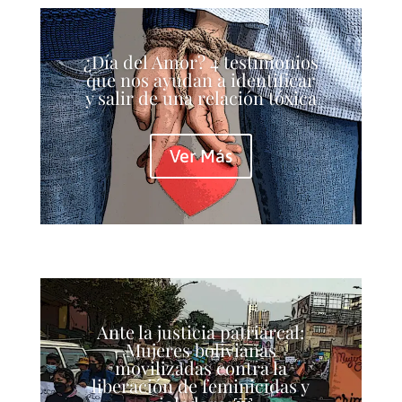
¿Día del Amor? 4 testimonios
que nos ayudan a identificar
y salir de una relación tóxica
Ver Más
Ante la justicia patriarcal:
Mujeres bolivianas
movilizadas contra la
liberación de feminicidas y