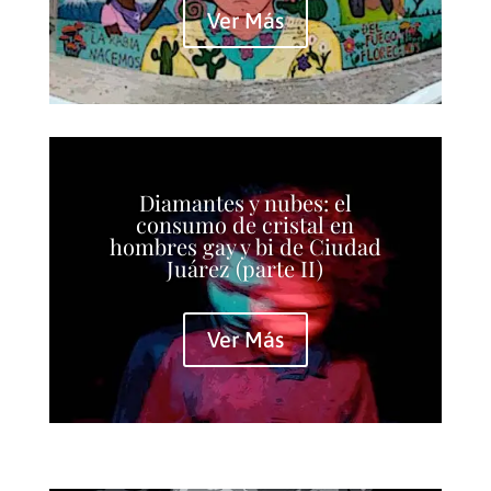
Ver Más
Diamantes y nubes: el
consumo de cristal en
hombres gay y bi de Ciudad
Juárez (parte II)
Ver Más