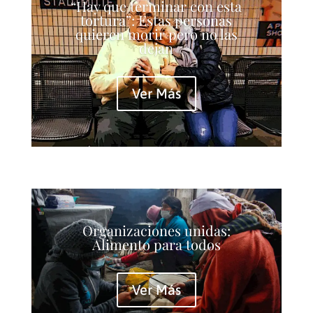
“Hay que terminar con esta
tortura”: Estas personas
quieren morir pero no las
dejan
Ver Más
Organizaciones unidas:
Alimento para todos
Ver Más