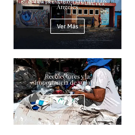
Salud preventiva en Villa Los
Ángeles
Ver Más
Recolectores y la
importancia de su labor
Ver Más