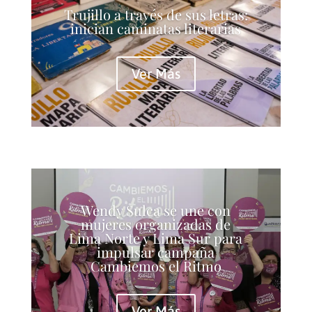
Trujillo a través de sus letras:
inician caminatas literarias
Ver Más
Wendy Sulca se une con
mujeres organizadas de
Lima Norte y Lima Sur para
impulsar campaña
Cambiemos el Ritmo
Ver Más