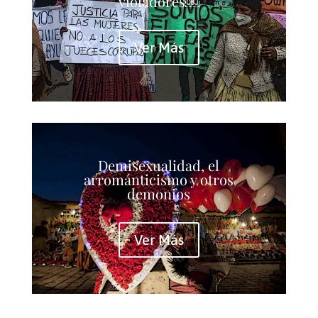
violadores￼
Ver Más
Demisexualidad, el
arrománticismo y otros
demonios
Ver Más