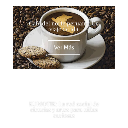
Café del norte peruano: Un
viaje de ida
Ver Más
KURIOTIK: La red social de
ciencias y artes para niñas
curiosas