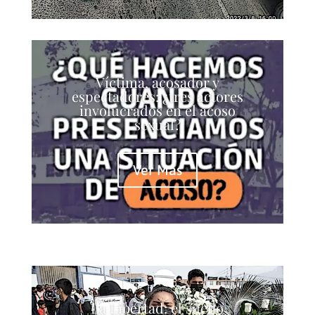
Víctima, acosador y
espectadores: ¿tres actores
involucrados en el acoso
sexual?
Ver Más
La Libertad: el sueño