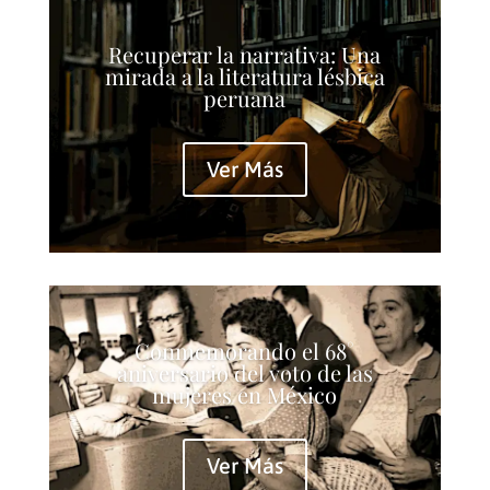
Recuperar la narrativa: Una
mirada a la literatura lésbica
peruana
Ver Más
Conmemorando el 68°
aniversario del voto de las
mujeres en México
Ver Más