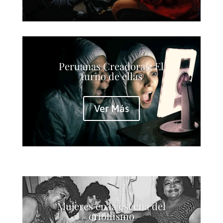
Peruanas Creadoras: El
turno de ellas
Ver Más
Mujeres en la escena del
criollismo