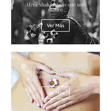
Afeni Shakur: más que una
madre
Ver Más
¿Cómo afecta a las mujeres
el síndrome de ovario
poliquístico (SOP)?
Ver Más