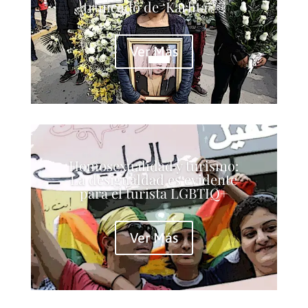
truncado de ‘Karlita’￼
Ver Más
Homosexualidad y turismo:
La desigualdad es evidente
para el turista LGBTIQ+
Ver Más