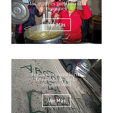
Más avances para las ollas
comunes
Ver Más
Femidiskas: una lucha
feminista desde la
discapacidad
Ver Más