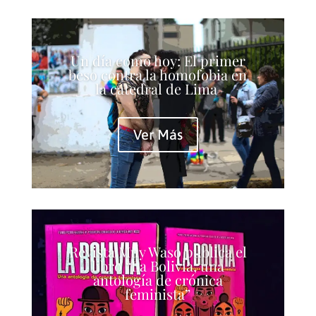
Un día como hoy: El primer
beso contra la homofobia en
la catedral de Lima
Ver Más
Revista Muy Waso publica el
libro “La Bolivia, una
antología de crónica
feminista”