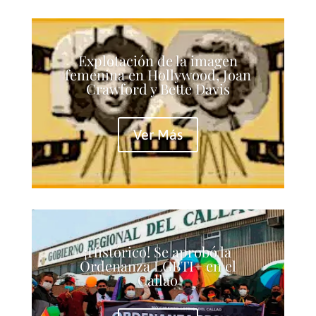
Explotación de la imagen
femenina en Hollywood, Joan
Crawford y Bette Davis
Ver Más
¡Histórico! Se aprobó la
Ordenanza LGBTI+ en el
Callao