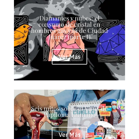
Diamantes y nubes: el
consumo de cristal en
hombres gay y bi de Ciudad
Juárez (parte I)
Ver Más
Seis mitos sobre el Virus de
Papiloma Humano
Ver Más