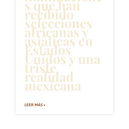
s que han
recibido
selecciones
africanas y
asiáticas en
Estados
Unidos y una
triste
realidad
mexicana
LEER MÁS »