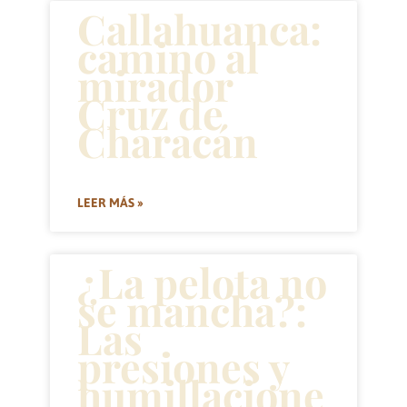
Callahuanca:
camino al
mirador
Cruz de
Characán
LEER MÁS »
¿La pelota no
se mancha?:
Las
presiones y
humillacione