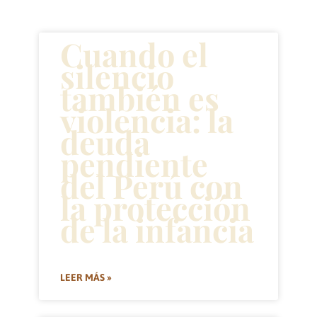
Cuando el
silencio
también es
violencia: la
deuda
pendiente
del Perú con
la protección
de la infancia
LEER MÁS »