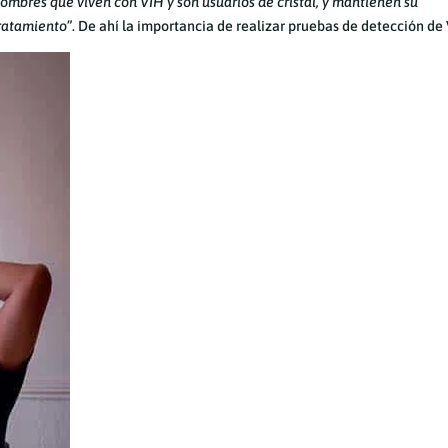
ombres que viven con VIH y son usuarios de cristal, y mantienen su
tratamiento
”. De ahí la importancia de realizar pruebas de detección de