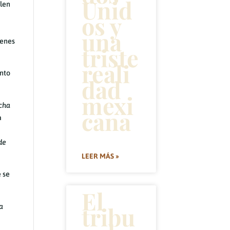
Unid
elen
os y
una
ienes
triste
reali
ento
dad
mexi
ucha
cana
a
de
LEER MÁS »
e se
El
tribu
a