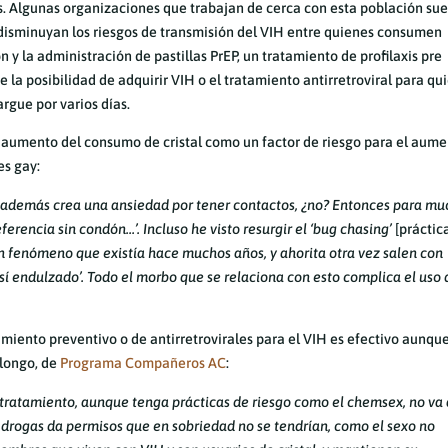
es. Algunas organizaciones que trabajan de cerca con esta población su
disminuyan los riesgos de transmisión del VIH entre quienes consumen
 y la administración de pastillas PrEP, un tratamiento de profilaxis pre
la posibilidad de adquirir VIH o el tratamiento antirretroviral para qu
argue por varios días.
 aumento del consumo de cristal como un factor de riesgo para el aum
es gay:
e y además crea una ansiedad por tener contactos, ¿no? Entonces para m
ferencia sin condón…’. Incluso he visto resurgir el ‘bug chasing’
[práctic
un fenómeno que existía hace muchos años, y ahorita otra vez salen con
así endulzado’. Todo el morbo que se relaciona con esto complica el uso 
amiento preventivo o de antirretrovirales para el VIH es efectivo aunqu
elongo, de
Programa Compañeros AC
:
 tratamiento, aunque tenga prácticas de riesgo como el chemsex, no va 
e drogas da permisos que en sobriedad no se tendrían, como el sexo no