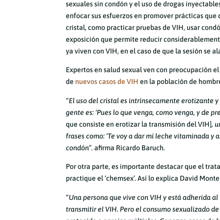
sexuales sin condón y el uso de drogas inyectabl
enfocar sus esfuerzos en promover prácticas que 
cristal, como practicar pruebas de VIH, usar condón
exposición que permite reducir considerablemente 
ya viven con VIH, en el caso de que la sesión se al
Expertos en salud sexual ven con preocupación el
de
nuevos casos de VIH
en la población de hombr
“
El uso del cristal es intrínsecamente erotizant
gente es: ‘Pues lo que venga, como venga, y de pre
que consiste en erotizar la transmisión del VIH]
, 
frases como: ‘Te voy a dar mi leche vitaminada y 
condón
”. afirma Ricardo Baruch.
Por otra parte, es importante destacar que el trat
practique el ‘chemsex’. Así lo explica David Mont
“
Una persona que vive con VIH y está adherida al
transmitir el VIH. Pero el consumo sexualizado d