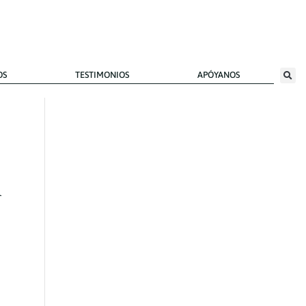
OS
TESTIMONIOS
APÓYANOS
Artículo
d
s
reciente
s