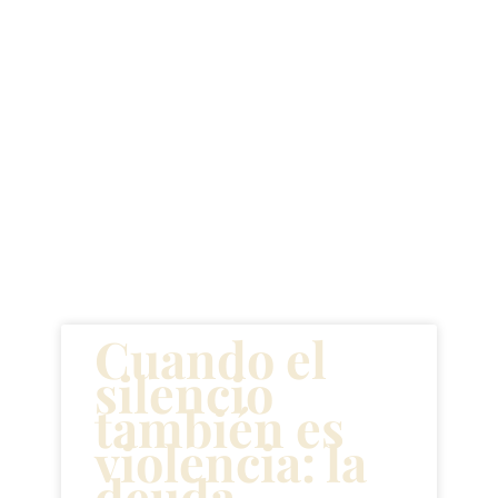
Artículos
recientes
Cuando el
silencio
también es
violencia: la
deuda