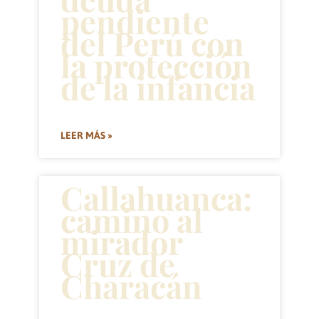
pendiente
del Perú con
la protección
de la infancia
LEER MÁS »
Callahuanca:
camino al
mirador
Cruz de
Characán