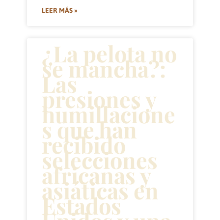
LEER MÁS »
¿La pelota no
se mancha?:
Las
presiones y
humillacione
s que han
recibido
selecciones
africanas y
asiáticas en
Estados