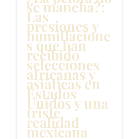
se mancha?:
Las
presiones y
humillacione
s que han
recibido
selecciones
africanas y
asiáticas en
Estados
Unidos y una
triste
realidad
mexicana