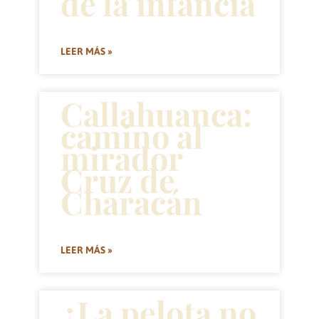
de la infancia
LEER MÁS »
Callahuanca:
camino al
mirador
Cruz de
Characán
LEER MÁS »
¿La pelota no