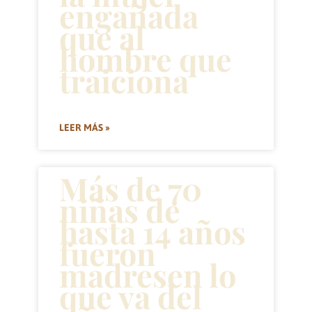
engañada
que al
hombre que
traiciona
LEER MÁS »
Más de 70
niñas de
hasta 14 años
fueron
madresen lo
que va del