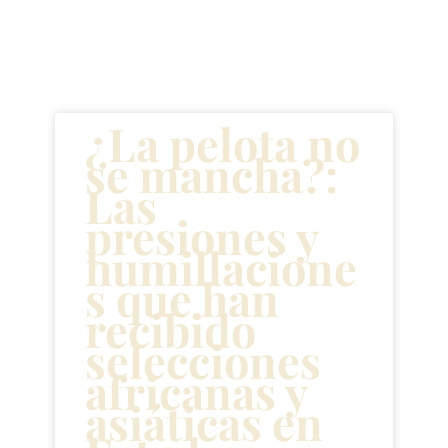
recientes
¿La pelota no
se mancha?:
Las
presiones y
humillacione
s que han
recibido
selecciones
africanas y
asiáticas en