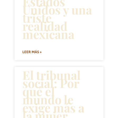
Estados
Unidos y una
triste
realidad
mexicana
LEER MÁS »
El tribunal
social: Por
qué el
mundo le
exige más a
la mujer