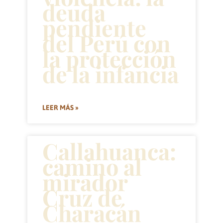
deuda
pendiente
del Perú con
la protección
de la infancia
LEER MÁS »
Callahuanca:
camino al
mirador
Cruz de
Characán