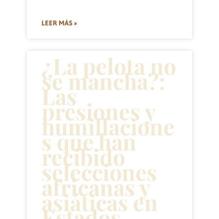
LEER MÁS »
¿La pelota no
se mancha?:
Las
presiones y
humillacione
s que han
recibido
selecciones
africanas y
asiáticas en
Estados