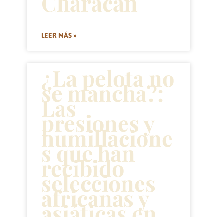
Characán
LEER MÁS »
¿La pelota no
se mancha?:
Las
presiones y
humillacione
s que han
recibido
selecciones
africanas y
asiáticas en