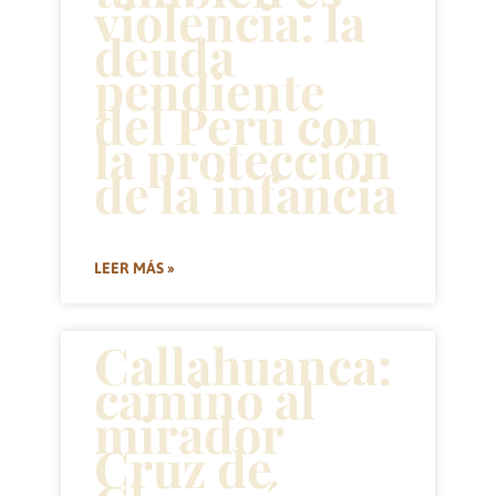
violencia: la
deuda
pendiente
del Perú con
la protección
de la infancia
LEER MÁS »
Callahuanca:
camino al
mirador
Cruz de