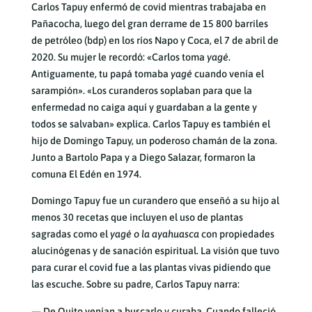
Carlos Tapuy enfermó de covid mientras trabajaba en
Pañacocha, luego del gran derrame de 15 800 barriles
de petróleo (bdp) en los ríos Napo y Coca, el 7 de abril de
2020. Su mujer le recordó: «Carlos toma
yagé
.
Antiguamente, tu papá tomaba
yagé
cuando venía el
sarampión». «Los curanderos soplaban para que la
enfermedad no caiga aquí y guardaban a la gente y
todos se salvaban» explica. Carlos Tapuy es también el
hijo de Domingo Tapuy, un poderoso chamán de la zona.
Junto a Bartolo Papa y a Diego Salazar, formaron la
comuna El Edén en 1974.
Domingo Tapuy fue un curandero que enseñó a su hijo al
menos 30 recetas que incluyen el uso de plantas
sagradas como el
yagé o la ayahuasca
con propiedades
alucinógenas y de sanación espiritual. La visión que tuvo
para curar el covid fue a las plantas vivas pidiendo que
las escuche. Sobre su padre, Carlos Tapuy narra:
— De Quito venían a buscarlo y curaba. Cuando falleció,