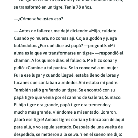
se transformó en un tigre. Tenía 78 años.
—¿Cómo sabe usted eso?
— Antes de fallecer, me dejó diciendo: «Mijo, cuídate.
Cuando yo muera, no comas ají. Coja algodón y juega
botándolo». ¿Por qué dice así papá? —pregunté. «Mi
alma es la que va transformarse en tigre» —respondió el
chamán. A los quince días, él falleció. Me hizo soñar y
pidió: «Camine a tal punto». Se lo conversé a mi mujer.
Fui a ese lugar y cuando llegué, estaba lleno de loras y
tucanes que cantaban alrededor. Ahí estaba mi padre.
También salió gruñendo un tigre. Se encontró con su
papá tigre que venía por el camino de Galeras, Sumaco.
El hijo tigre era grande, papá tigre era tremendo y
mucho más grande. Viéndome a mí sentado, lloraron.
¡Lloró ese tigre! Ambos tigres corrían y brincaban de aquí
para allá, y yo seguía sentado. Después de una vuelta de
despedida, se metieron a la selva. Y en el sueño me dijo: