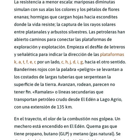
La resistencia a menor escala: mariposas diminutas
simulan con sus alas los colores y los pétalos de flores
enanas; hormigas que cargan hojas hacia escondites
donde la vida resiste; la captura de los rayos solares
entre platanales y arbustos silvestres. Las petroleras han
abierto caminos para conectar las plataformas de
exploración y explotación. Empieza el desfile de letreros
y señalética para indicar la dirección de las
plataformas
k, a, t, f, e, r,
por un lado,
c, h, j, d, i, g
, hacia el otro sentido.
Banderines rojos con la palabra «peligro» se levantan a
los costados de largas tuberías que serpentean la
superficie de la tierra. Avanzan, rodean, parecen no
tener fin. «Ramales» o líneas secundarias que
transportan petróleo crudo desde El Edén a Lago Agrio,
con una extensión de 135 km.
En el trayecto, el olor de la combustión nos golpea. Un
mechero está encendido en El Edén. Quema gas que
tiene propano, butano (GLP) y metano (gas natural). Se