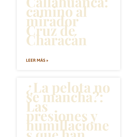
Callahuanca:
camino al
mirador
Cruz de
Characán
LEER MÁS »
¿La pelota no
se mancha?:
Las
presiones y
humillacione
s que han