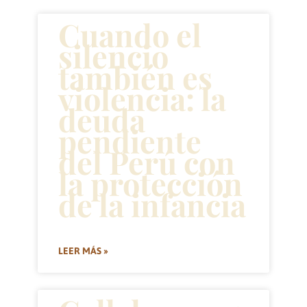
Cuando el
silencio
también es
violencia: la
deuda
pendiente
del Perú con
la protección
de la infancia
LEER MÁS »