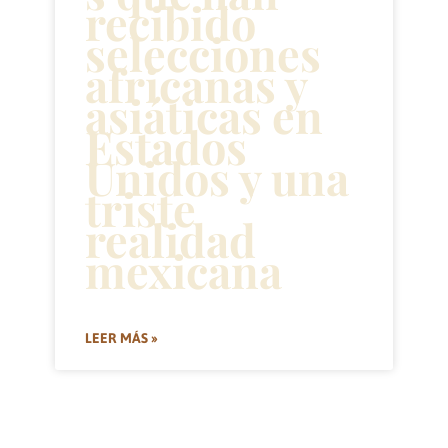
recibido
selecciones
africanas y
asiáticas en
Estados
Unidos y una
triste
realidad
mexicana
LEER MÁS »