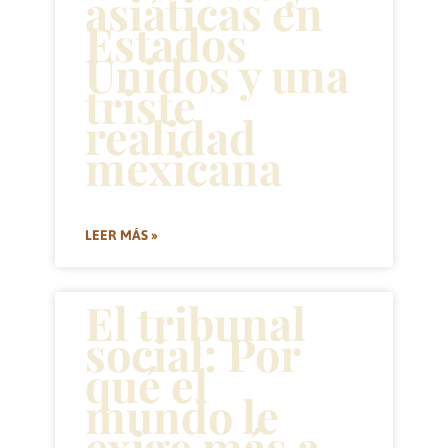
asiáticas en
Estados
Unidos y una
triste
realidad
mexicana
LEER MÁS »
El tribunal
social: Por
qué el
mundo le
exige más a