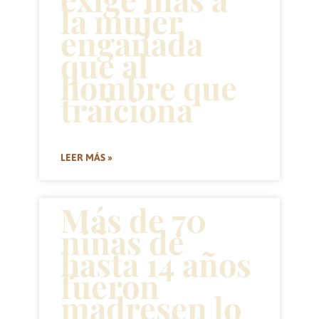
la mujer
engañada
que al
hombre que
traiciona
LEER MÁS »
Más de 70
niñas de
hasta 14 años
fueron
madresen lo