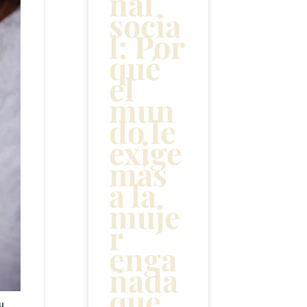
nal
socia
l: Por
qué
el
mun
do le
exige
más
a la
muje
r
enga
ñada
que
su