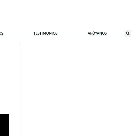
OS
TESTIMONIOS
APÓYANOS
Artículo
s
reciente
s