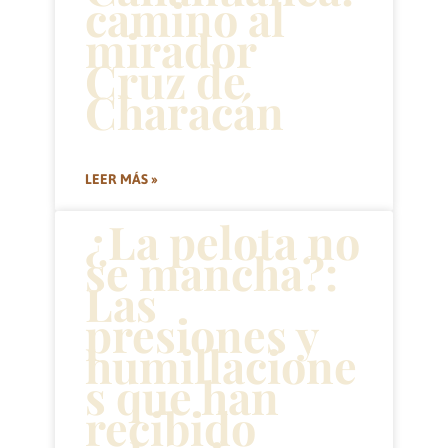
camino al
mirador
Cruz de
Characán
LEER MÁS »
¿La pelota no
se mancha?:
Las
presiones y
humillacione
s que han
recibido