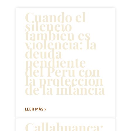
Cuando el
silencio
también es
violencia: la
deuda
pendiente
del Perú con
la protección
de la infancia
LEER MÁS »
Callahuanca: